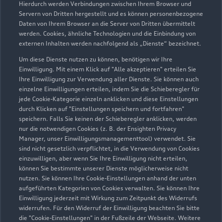
Hierdurch werden Verbindungen zwischen Ihrem Browser und
Servern von Dritten hergestellt und es können personenbezogene
Daten von Ihrem Browser an die Server von Dritten übermittelt
werden. Cookies, ähnliche Technologien und die Einbindung von
externen Inhalten werden nachfolgend als „Dienste“ bezeichnet.
Um diese Dienste nutzen zu können, benötigen wir Ihre
Einwilligung. Mit einem Klick auf "Alle akzeptieren" erteilen Sie
Ihre Einwilligung zur Verwendung aller Dienste. Sie können auch
Audi Pflegemitteltasche
einzelne Einwilligungen erteilen, indem Sie die Schieberegler für
jede Cookie-Kategorie einzeln anklicken und diese Einstellungen
Sommer
durch Klicken auf "Einstellungen speichern und fortfahren"
speichern. Falls Sie keinen der Schieberegler anklicken, werden
Damit Ihr Audi auch im Sommer glänzt: die
nur die notwendigen Cookies (z. B. der Ensighten Privacy
passende Pflege in einer Tasche.
Manager, unser Einwilligungsmanagementtool) verwendet. Sie
sind nicht gesetzlich verpflichtet, in die Verwendung von Cookies
Zur Audi Shopping World
einzuwilligen, aber wenn Sie Ihre Einwilligung nicht erteilen,
können Sie bestimmte unserer Dienste möglicherweise nicht
nutzen. Sie können Ihre Cookie-Einstellungen anhand der unten
aufgeführten Kategorien von Cookies verwalten. Sie können Ihre
Einwilligung jederzeit mit Wirkung zum Zeitpunkt des Widerrufs
widerrufen. Für den Widerruf der Einwilligung beachten Sie bitte
die "Cookie-Einstellungen" in der Fußzeile der Webseite. Weitere